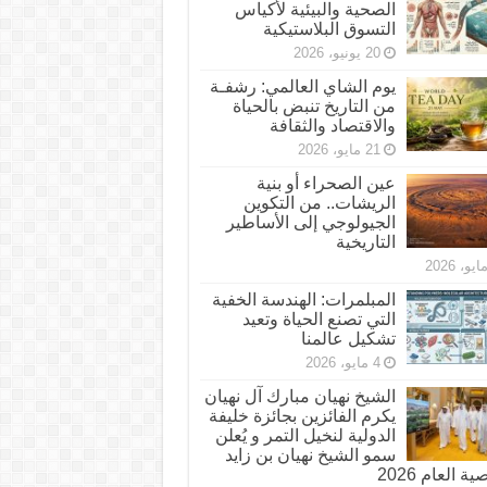
الصحية والبيئية لأكياس
التسوق البلاستيكية
20 يونيو، 2026
يوم الشاي العالمي: رشفـة
من التاريخ تنبض بالحياة
والاقتصاد والثقافة
21 مايو، 2026
عين الصحراء أو بنية
الريشات.. من التكوين
الجيولوجي إلى الأساطير
التاريخية
المبلمرات: الهندسة الخفية
التي تصنع الحياة وتعيد
تشكيل عالمنا
4 مايو، 2026
الشيخ نهيان مبارك آل نهيان
يكرم الفائزين بجائزة خليفة
الدولية لنخيل التمر و يُعلن
سمو الشيخ نهيان بن زايد
 العام 2026