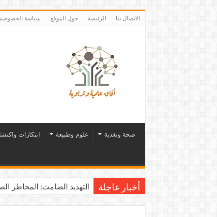
الاتصال بنا
الرئيسة
حول الموقع
سياسة الخصوصية
صحة وتغذية
علوم وطبيعة
ابتكارات واكتش
التهديد الصامت: المخاطر الصح
أخبار عاجلة