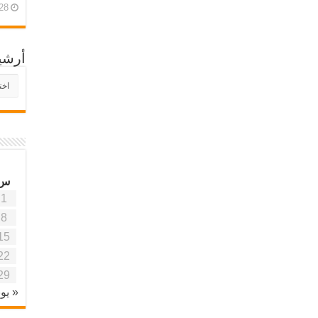
28 أبريل، 26
أرشي
أرش
موقع
آفاق
علمي
وتربو
س
1
8
15
22
29
« يون