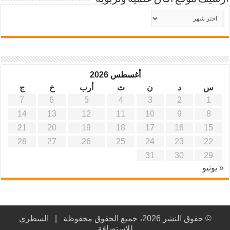
أرشيف
موقع
آفاق
علمية
وتربوية
أغسطس 2026
س
د
ن
ث
أرب
خ
ج
7
6
5
4
3
2
1
14
13
12
11
10
9
8
21
20
19
18
17
16
15
28
27
26
25
24
23
22
31
30
29
« يونيو
© حقوق النشر 2026، جميع الحقوق محفوظة |
السطري
للاستضافة