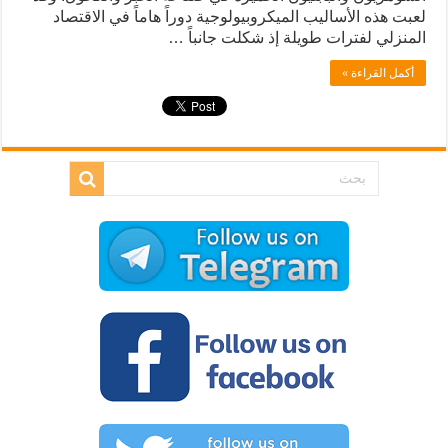
لعبت هذه الأساليب الميكروبيولوجية دوراً هاماً في الاقتصاد
المنزلي لفترات طويلة إذ شكلت جانباً …
أكمل القراءة »