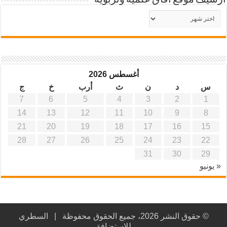
أرشيف موقع آفاق علمية وتربوية
أرشيف
موقع
آفاق
علمية
وتربوية
أغسطس 2026
س
د
ن
ث
أرب
خ
ج
7
6
5
4
3
2
1
14
13
12
11
10
9
8
21
20
19
18
17
16
15
28
27
26
25
24
23
22
31
30
29
« يونيو
© حقوق النشر 2026، جميع الحقوق محفوظة |
السطري
للاستضافة