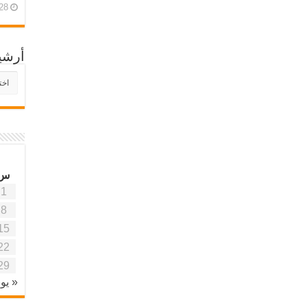
28 أبريل، 26
أرشي
أرش
موقع
آفاق
علمي
وتربو
س
1
8
15
22
29
« يون