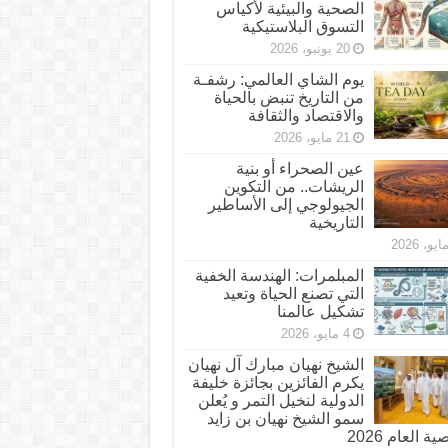
الصحية والبيئية لأكياس
التسوق البلاستيكية
20 يونيو، 2026
يوم الشاي العالمي: رشفـة
من التاريخ تنبض بالحياة
والاقتصاد والثقافة
21 مايو، 2026
عين الصحراء أو بنية
الريشات.. من التكوين
الجيولوجي إلى الأساطير
التاريخية
المبلمرات: الهندسة الخفية
التي تصنع الحياة وتعيد
تشكيل عالمنا
4 مايو، 2026
الشيخ نهيان مبارك آل نهيان
يكرم الفائزين بجائزة خليفة
الدولية لنخيل التمر و يُعلن
سمو الشيخ نهيان بن زايد
 العام 2026