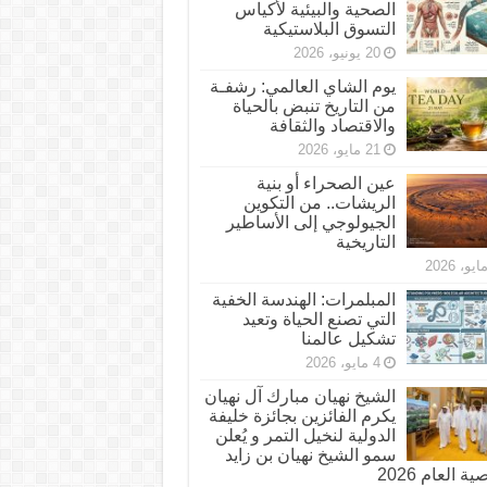
الصحية والبيئية لأكياس
التسوق البلاستيكية
20 يونيو، 2026
يوم الشاي العالمي: رشفـة
من التاريخ تنبض بالحياة
والاقتصاد والثقافة
21 مايو، 2026
عين الصحراء أو بنية
الريشات.. من التكوين
الجيولوجي إلى الأساطير
التاريخية
المبلمرات: الهندسة الخفية
التي تصنع الحياة وتعيد
تشكيل عالمنا
4 مايو، 2026
الشيخ نهيان مبارك آل نهيان
يكرم الفائزين بجائزة خليفة
الدولية لنخيل التمر و يُعلن
سمو الشيخ نهيان بن زايد
 العام 2026