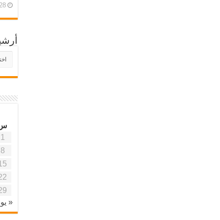
28 أبريل، 26
أرشي
أرش
موقع
آفاق
علمي
وتربو
س
1
8
15
22
29
« يون