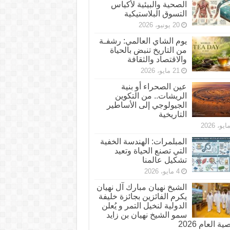
الصحية والبيئية لأكياس
التسوق البلاستيكية
20 يونيو، 2026
يوم الشاي العالمي: رشفـة
من التاريخ تنبض بالحياة
والاقتصاد والثقافة
21 مايو، 2026
عين الصحراء أو بنية
الريشات.. من التكوين
الجيولوجي إلى الأساطير
التاريخية
المبلمرات: الهندسة الخفية
التي تصنع الحياة وتعيد
تشكيل عالمنا
4 مايو، 2026
الشيخ نهيان مبارك آل نهيان
يكرم الفائزين بجائزة خليفة
الدولية لنخيل التمر و يُعلن
سمو الشيخ نهيان بن زايد
 العام 2026