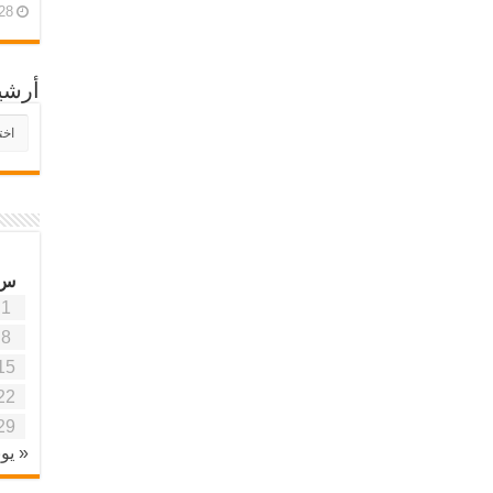
28 أبريل، 26
أرشي
أرش
موقع
آفاق
علمي
وتربو
س
1
8
15
22
29
« يون