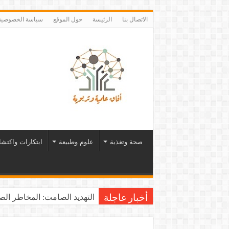
الاتصال بنا
الرئيسة
حول الموقع
سياسة الخصوصية
صحة وتغذية
علوم وطبيعة
ابتكارات واكتش
التهديد الصامت: المخاطر الصح
أخبار عاجلة