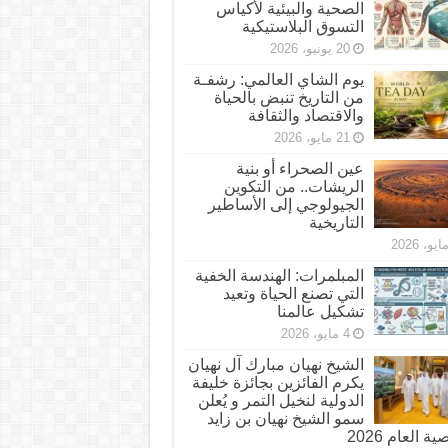
الصحية والبيئية لأكياس
التسوق البلاستيكية
20 يونيو، 2026
يوم الشاي العالمي: رشفـة
من التاريخ تنبض بالحياة
والاقتصاد والثقافة
21 مايو، 2026
عين الصحراء أو بنية
الريشات.. من التكوين
الجيولوجي إلى الأساطير
التاريخية
المبلمرات: الهندسة الخفية
التي تصنع الحياة وتعيد
تشكيل عالمنا
4 مايو، 2026
الشيخ نهيان مبارك آل نهيان
يكرم الفائزين بجائزة خليفة
الدولية لنخيل التمر و يُعلن
سمو الشيخ نهيان بن زايد
 العام 2026