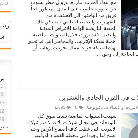
مع انتهاء الحرب الباردة، وزوال خطر نشوب
28 أبريل، 26
حرب نووية عالمية على المدى المنظور، لجأ
فريق من الباحثين إلى الاستفادة من
التجهيزات والتحصينات التي بنيت في تلك
أرشي
الحقبة التاريخية الهامة للأغراض المدنية
والتقنية. فقد برزت خلال السنوات الماضية
أرش
موقع
أهمية شبكة الإنترنت، والمخاطر التي قد تحيق
آفاق
بهذه الشبكة جراء أعمال تخريبية إرهابية أو
علمي
 الحاجة إلى وجود …
وتربو
س
1
8
لات في القرن الحادي والعشرين
15
لإنترنت والإتصالات
,
تكنولوجيا
0
1,893
22
شهدت السنوات الماضية تقدما يفوق كل
29
التوقعات في مجال شبكات الاتصالات وشبكة
« يون
الانترنت التي غطت كافة أصقاع الأرض وحتى
أصبح لها وجودا في محطة الفضاء الدولية.