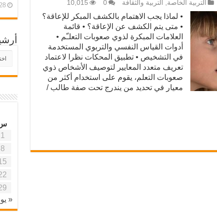
التربية الخاصة
,
التربية والثقافة
0
10,015
28 أبريل، 26
• لماذا يجب الاهتمام بالكشف المبكر للإعاقة؟
• متى يتم الكشف عن الإعاقة؟ • قائمة
العلامات المبكرة لذوي صعوبات التعلـّم •
أرشي
أدوات القياس النفسي والتربوي المستخدمة
أرش
في التشخيص • تطبيق المحكات نظرا لاعتماد
موقع
تعريف متعدد المعايير لتوصيف الأشخاص ذوي
آفاق
صعوبات التعلم، يقوم على استخدام أكثر من
علمي
معيار في تحديد من يندرج تحت صفة طالب /
وتربو
س
1
8
15
22
29
« يون