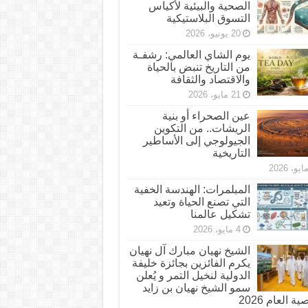
الصحية والبيئية لأكياس
التسوق البلاستيكية
20 يونيو، 2026
يوم الشاي العالمي: رشفـة
من التاريخ تنبض بالحياة
والاقتصاد والثقافة
21 مايو، 2026
عين الصحراء أو بنية
الريشات.. من التكوين
الجيولوجي إلى الأساطير
التاريخية
المبلمرات: الهندسة الخفية
التي تصنع الحياة وتعيد
تشكيل عالمنا
4 مايو، 2026
الشيخ نهيان مبارك آل نهيان
يكرم الفائزين بجائزة خليفة
الدولية لنخيل التمر و يُعلن
سمو الشيخ نهيان بن زايد
 العام 2026