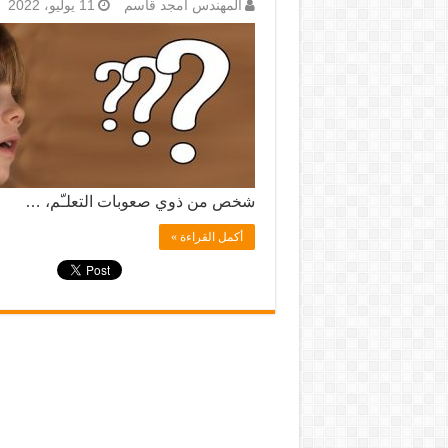
المهندس أمجد قاسم
11 يوليو، 2022
شخص من ذوي صعوبات التعلـّم، …
أكمل القراءة »