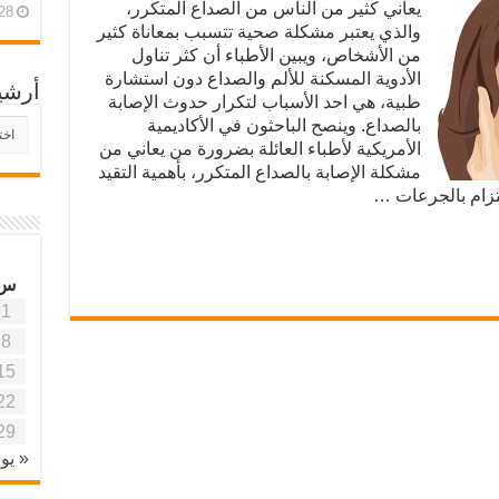
يعاني كثير من الناس من الصداع المتكرر،
28 أبريل، 26
والذي يعتبر مشكلة صحية تتسبب بمعاناة كثير
من الأشخاص، ويبين الأطباء أن كثر تناول
الأدوية المسكنة للألم والصداع دون استشارة
أرشي
طبية، هي احد الأسباب لتكرار حدوث الإصابة
بالصداع. وينصح الباحثون في الأكاديمية
أرش
موقع
الأمريكية لأطباء العائلة بضرورة من يعاني من
آفاق
مشكلة الإصابة بالصداع المتكرر، بأهمية التقيد
علمي
لتزام بالجرعات …
وتربو
س
1
8
15
22
29
« يون