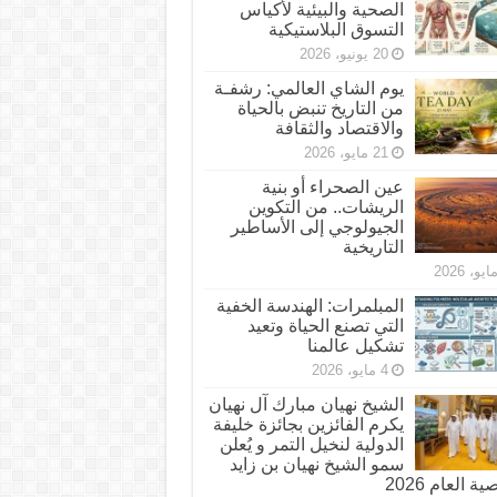
الصحية والبيئية لأكياس
التسوق البلاستيكية
20 يونيو، 2026
يوم الشاي العالمي: رشفـة
من التاريخ تنبض بالحياة
والاقتصاد والثقافة
21 مايو، 2026
عين الصحراء أو بنية
الريشات.. من التكوين
الجيولوجي إلى الأساطير
التاريخية
المبلمرات: الهندسة الخفية
التي تصنع الحياة وتعيد
تشكيل عالمنا
4 مايو، 2026
الشيخ نهيان مبارك آل نهيان
يكرم الفائزين بجائزة خليفة
الدولية لنخيل التمر و يُعلن
سمو الشيخ نهيان بن زايد
 العام 2026