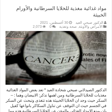
مواد غذائية مغذية للخلايا السرطانية والأورام
الخبيثة
الدكتور صبحي العيد
30 أغسطس، 2021
الأمراض والأوبئة
,
صحة وتغذية
0
2,073
الدكتور الصيدلاني صبحي شحادة العيد * تعد بعض المواد الغذائية
مغذيات للخلايا السرطانية ومن اهمها نذكر: الابيضان وهما : –
السكر حيث وجد ان الخلايا الخبيثة هذه تتغذى وتبحث عن السكر
في الجسم حيث ان التوقف عن تناول السكاكر بانواعها كفيل
بان يمنع الامداد الغذائي والمؤن عن الخلايا السرطانية هذه مما