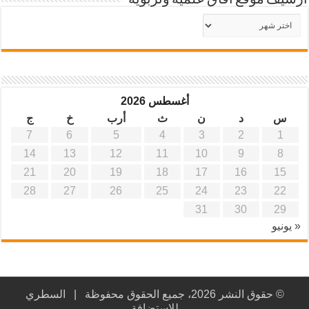
أرشيف موقع آفاق علمية وتربوية
أرشيف
موقع
آفاق
علمية
وتربوية
أغسطس 2026
س
د
ن
ث
أرب
خ
ج
7
6
5
4
3
2
1
14
13
12
11
10
9
8
21
20
19
18
17
16
15
28
27
26
25
24
23
22
31
30
29
« يونيو
© حقوق النشر 2026، جميع الحقوق محفوظة |
السطري
للاستضافة