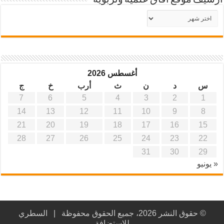
أرشيف موقع آفاق علمية وتربوية
أرشيف
موقع
آفاق
علمية
وتربوية
أغسطس 2026
س
د
ن
ث
أرب
خ
ج
7
6
5
4
3
2
1
14
13
12
11
10
9
8
21
20
19
18
17
16
15
28
27
26
25
24
23
22
31
30
29
« يونيو
© حقوق النشر 2026، جميع الحقوق محفوظة |
السطري
للاستضافة