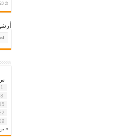
28 أبريل، 26
أرشي
أرش
موقع
آفاق
علمي
وتربو
س
1
8
15
22
29
« يون