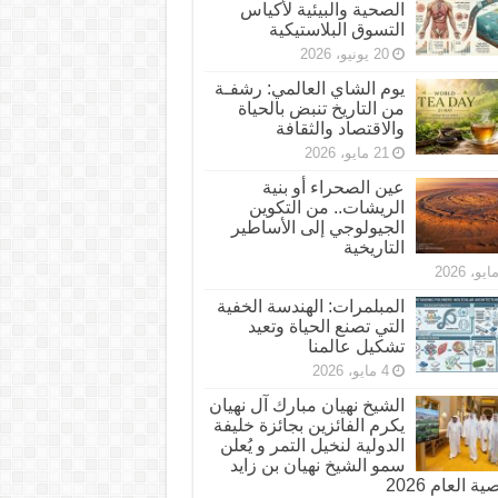
الصحية والبيئية لأكياس
التسوق البلاستيكية
20 يونيو، 2026
يوم الشاي العالمي: رشفـة
من التاريخ تنبض بالحياة
والاقتصاد والثقافة
21 مايو، 2026
عين الصحراء أو بنية
الريشات.. من التكوين
الجيولوجي إلى الأساطير
التاريخية
المبلمرات: الهندسة الخفية
التي تصنع الحياة وتعيد
تشكيل عالمنا
4 مايو، 2026
الشيخ نهيان مبارك آل نهيان
يكرم الفائزين بجائزة خليفة
الدولية لنخيل التمر و يُعلن
سمو الشيخ نهيان بن زايد
 العام 2026