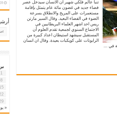
تنبأ عالم فلكي شهير ان الانسان سيدخل عصر
28 أبريل، 26
فضاء جديد في غضون مائة عام يتمثل بإقامة
مستعمرات على المريخ والانطلاق بسرعة
الضوء في الفضاء البعيد. وقال السير مارتن
أرشي
ريس احد اشهر العلماء البريطانيين في
الاجتماع السنوي لجمعية تقدم العلوم أن
أرش
موقع
المستقبل سيشهد استيطان اعداد كبيرة من
آفاق
الرابوتات على كويكبات بعيدة. وقال ان انسان
علمي
ية في …
وتربو
س
1
8
15
22
29
« يون