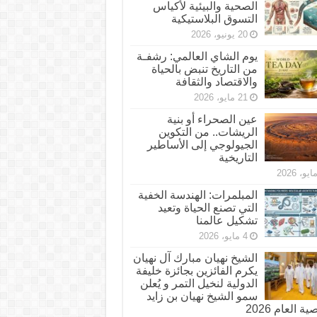
الصحية والبيئية لأكياس
التسوق البلاستيكية
20 يونيو، 2026
يوم الشاي العالمي: رشفـة
من التاريخ تنبض بالحياة
والاقتصاد والثقافة
21 مايو، 2026
عين الصحراء أو بنية
الريشات.. من التكوين
الجيولوجي إلى الأساطير
التاريخية
المبلمرات: الهندسة الخفية
التي تصنع الحياة وتعيد
تشكيل عالمنا
4 مايو، 2026
الشيخ نهيان مبارك آل نهيان
يكرم الفائزين بجائزة خليفة
الدولية لنخيل التمر و يُعلن
سمو الشيخ نهيان بن زايد
 العام 2026