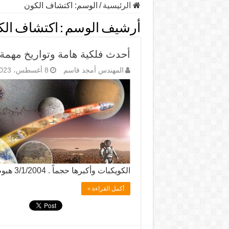
الرئيسية
/
الوسم:
اكتشاف الكون
أرشيف الوسم :
اكتشاف الك
أحدث فلكية هامة وتواريخ مهمة
المهندس أمجد قاسم
8 أغسطس، 2023
الكويكبات وأكبرها حجماً . 3/1/2004 هبوط المسبار الأمريكي سبيريت على …
أكمل القراءة »