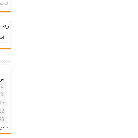
28 أبريل، 26
أرشي
أرش
موقع
آفاق
علمي
وتربو
س
1
8
15
22
29
« يون