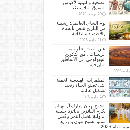
الصحية والبيئية لأكياس
التسوق البلاستيكية
20 يونيو، 2026
يوم الشاي العالمي: رشفـة
من التاريخ تنبض بالحياة
والاقتصاد والثقافة
21 مايو، 2026
عين الصحراء أو بنية
الريشات.. من التكوين
الجيولوجي إلى الأساطير
التاريخية
المبلمرات: الهندسة الخفية
التي تصنع الحياة وتعيد
تشكيل عالمنا
4 مايو، 2026
الشيخ نهيان مبارك آل نهيان
يكرم الفائزين بجائزة خليفة
الدولية لنخيل التمر و يُعلن
سمو الشيخ نهيان بن زايد
 العام 2026