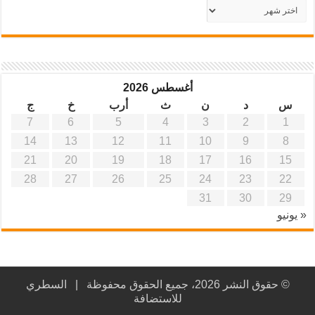
أرشيف
موقع
آفاق
علمية
وتربوية
أغسطس 2026
س
د
ن
ث
أرب
خ
ج
7
6
5
4
3
2
1
14
13
12
11
10
9
8
21
20
19
18
17
16
15
28
27
26
25
24
23
22
31
30
29
« يونيو
© حقوق النشر 2026، جميع الحقوق محفوظة |
السطري
للاستضافة