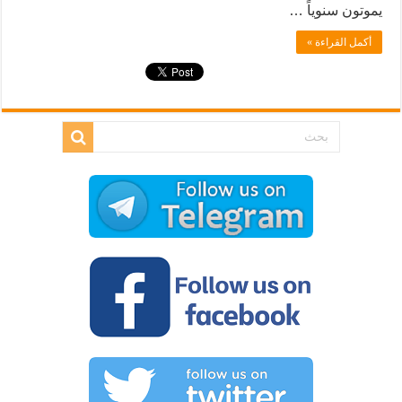
يموتون سنوياً …
أكمل القراءة »