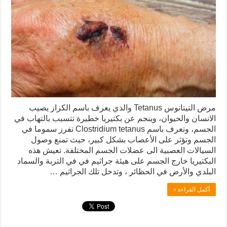
مرض التيتانوس Tetanus والذي يعرف باسم الكزاز يصيب
الانسان والحيوان، وينجم عن بكتيريا خطيرة تتسبب بالتهاب في
الجسم، وتعرف باسم Clostridium tetanus تفرز سموما في
الجسم وتؤثر على الأعصاب بشكل كبير، حيث تمنع وصول
السيالات العصبية الى عضلات الجسم المختلفة. تعيش هذه
البكتيريا خارج الجسم على هيئة جراثيم في في التربة والسماد
البلدي والأرض في الحظائر ، وتدخل تلك الجراثيم …
أكمل القراءة »