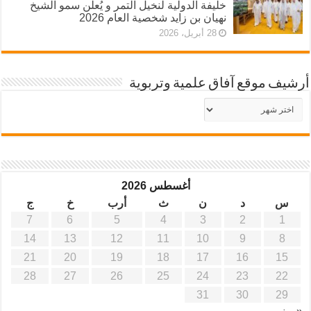
خليفة الدولية لنخيل التمر و يُعلن سمو الشيخ
نهيان بن زايد شخصية العام 2026
28 أبريل، 2026
أرشيف موقع آفاق علمية وتربوية
أرشيف
موقع
آفاق
علمية
وتربوية
أغسطس 2026
س
د
ن
ث
أرب
خ
ج
7
6
5
4
3
2
1
14
13
12
11
10
9
8
21
20
19
18
17
16
15
28
27
26
25
24
23
22
31
30
29