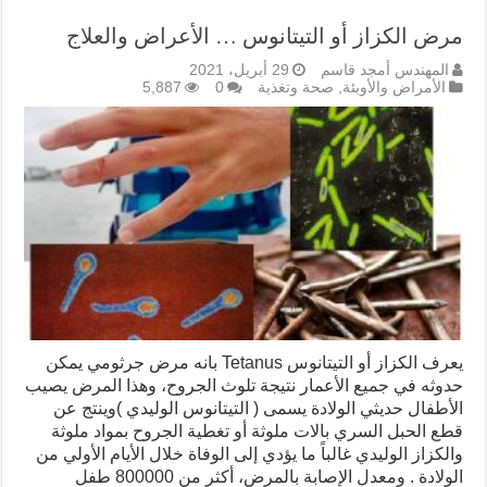
مرض الكزاز أو التيتانوس … الأعراض والعلاج
المهندس أمجد قاسم
29 أبريل، 2021
الأمراض والأوبئة
,
صحة وتغذية
0
5,887
يعرف الكزاز أو التيتانوس Tetanus بانه مرض جرثومي يمكن
حدوثه في جميع الأعمار نتيجة تلوث الجروح، وهذا المرض يصيب
الأطفال حديثي الولادة يسمى ( التيتانوس الوليدي )وينتج عن
قطع الحبل السري بالات ملوثة أو تغطية الجروح بمواد ملوثة
والكزاز الوليدي غالباً ما يؤدي إلى الوفاة خلال الأيام الأولي من
الولادة . ومعدل الإصابة بالمرض، أكثر من 800000 طفل