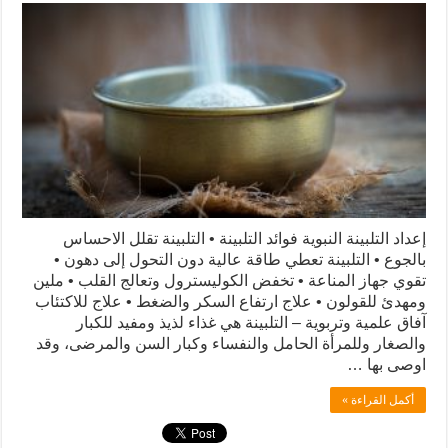
إعداد التلبينة النبوية فوائد التلبينة • التلبينة تقلل الاحساس
بالجوع • التلبينة تعطي طاقة عالية دون التحول إلى دهون •
تقوي جهاز المناعة • تخفض الكوليسترول وتعالج القلب • ملين
ومهدئ للقولون • علاج ارتفاع السكر والضغط • علاج للاكتئاب
آفاق علمية وتربوية – التلبينة هي غذاء لذيذ ومفيد للكبار
والصغار وللمرأة الحامل والنفساء وكبار السن والمرضى، وقد
اوصى بها …
أكمل القراءة »