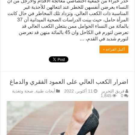
حذر خبراء من جمعية اختصاصي معالجة الأقدام والأرجل من أن
النساء يعرضن أنفسهن للخطر عند انتعالهن للأحذية غير
المناسبة ذات الكعب العالي، وتزداد تلك المخاطر في حال كانت
المرأة حامل، حيث بينت الدراسات الصحية الميدانية أن 37
بالمائة من النساء الحوامل ممن ينتعلن الكعب العالي قد
تعرضن لتورم في الكاحل وان 45 بالمائة منهن قد تعرضن
لتورم شديد في القدم، …
أكمل القراءة »
اضرار الكعب العالي على العمود الفقري والدماغ
فريق التحرير
11 أكتوبر، 2022
أبحاث طبية
,
صحة وتغذية
1,845
0