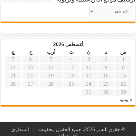
أرشيف موقع آفاق علمية وتربوية
أرشيف
موقع
آفاق
علمية
وتربوية
أغسطس 2026
س
د
ن
ث
أرب
خ
ج
7
6
5
4
3
2
1
14
13
12
11
10
9
8
21
20
19
18
17
16
15
28
27
26
25
24
23
22
31
30
29
« يونيو
© حقوق النشر 2026، جميع الحقوق محفوظة |
السطري
للاستضافة