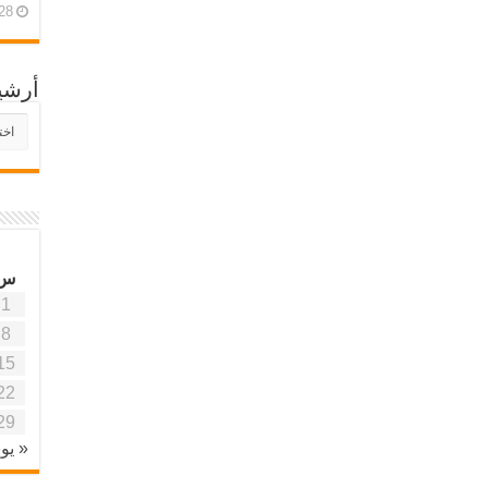
28 أبريل، 26
أرشي
أرش
موقع
آفاق
علمي
وتربو
س
1
8
15
22
29
« يون