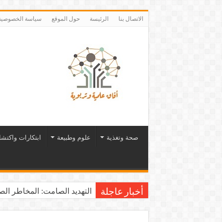
الاتصال بنا
الرئيسة
حول الموقع
سياسة الخصوصية
صحة وتغذية
علوم وطبيعة
ابتكارات واكتش
التهديد الصامت: المخاطر الصح
أخبار عاجلة