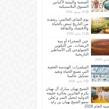
الصحية والبيئية لأكياس
التسوق البلاستيكية
20 يونيو، 2026
يوم الشاي العالمي: رشفـة
من التاريخ تنبض بالحياة
والاقتصاد والثقافة
21 مايو، 2026
عين الصحراء أو بنية
الريشات.. من التكوين
الجيولوجي إلى الأساطير
التاريخية
المبلمرات: الهندسة الخفية
التي تصنع الحياة وتعيد
تشكيل عالمنا
4 مايو، 2026
الشيخ نهيان مبارك آل نهيان
يكرم الفائزين بجائزة خليفة
الدولية لنخيل التمر و يُعلن
سمو الشيخ نهيان بن زايد
 العام 2026