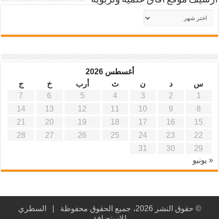
أرشيف موقع آفاق علمية وتربوية
أرشيف
موقع
آفاق
علمية
وتربوية
أغسطس 2026
س
د
ن
ث
أرب
خ
ج
7
6
5
4
3
2
1
14
13
12
11
10
9
8
21
20
19
18
17
16
15
28
27
26
25
24
23
22
31
30
29
« يونيو
© حقوق النشر 2026، جميع الحقوق محفوظة |
السطري
للاستضافة