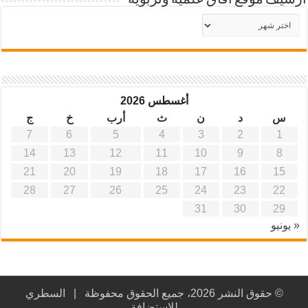
أرشيف موقع آفاق علمية وتربوية
أرشيف
موقع
آفاق
علمية
وتربوية
أغسطس 2026
س
د
ن
ث
أرب
خ
ج
7
6
5
4
3
2
1
14
13
12
11
10
9
8
21
20
19
18
17
16
15
28
27
26
25
24
23
22
31
30
29
« يونيو
© حقوق النشر 2026، جميع الحقوق محفوظة |
السطري
للاستضافة