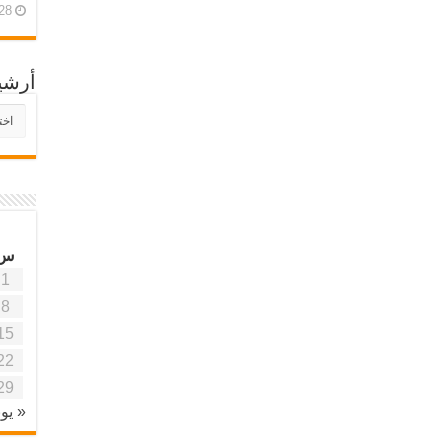
28 أبريل، 26
أرشي
أرش
موقع
آفاق
علمي
وتربو
س
1
8
15
22
29
« يون