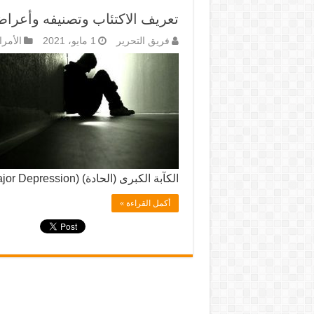
تعريف الاكتئاب وتصنيفه وأعراض
فريق التحرير
1 مايو، 2021
الأمرا
الكآبة الكبرى (الحادة) (Major Depression) والاضطراب ثنائي …
أكمل القراءة »