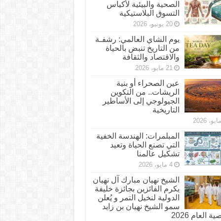
الصحية والبيئية لأكياس
التسوق البلاستيكية
20 يونيو، 2026
يوم الشاي العالمي: رشفـة
من التاريخ تنبض بالحياة
والاقتصاد والثقافة
21 مايو، 2026
عين الصحراء أو بنية
الريشات.. من التكوين
الجيولوجي إلى الأساطير
التاريخية
المبلمرات: الهندسة الخفية
التي تصنع الحياة وتعيد
تشكيل عالمنا
4 مايو، 2026
الشيخ نهيان مبارك آل نهيان
يكرم الفائزين بجائزة خليفة
الدولية لنخيل التمر و يُعلن
سمو الشيخ نهيان بن زايد
 العام 2026