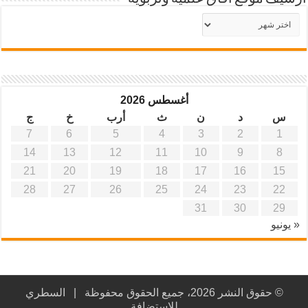
أرشيف
موقع
آفاق
علمية
وتربوية
أغسطس 2026
س
د
ن
ث
أرب
خ
ج
7
6
5
4
3
2
1
14
13
12
11
10
9
8
21
20
19
18
17
16
15
28
27
26
25
24
23
22
31
30
29
« يونيو
© حقوق النشر 2026، جميع الحقوق محفوظة |
السطري
للاستضافة