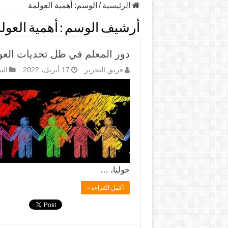
الرئيسية
/
الوسم:
أهمية العولمة
أرشيف الوسم :
أهمية العول
دور المعلم في ظل تحديات العو
فريق التحرير
17 أبريل، 2022
الت
حولنا، …
أكمل القراءة »