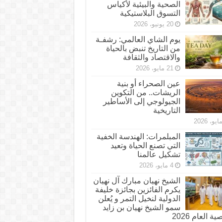
الصحية والبيئية لأكياس
التسوق البلاستيكية
20 يونيو، 2026
يوم الشاي العالمي: رشفـة
من التاريخ تنبض بالحياة
والاقتصاد والثقافة
21 مايو، 2026
عين الصحراء أو بنية
الريشات.. من التكوين
الجيولوجي إلى الأساطير
التاريخية
المبلمرات: الهندسة الخفية
التي تصنع الحياة وتعيد
تشكيل عالمنا
4 مايو، 2026
الشيخ نهيان مبارك آل نهيان
يكرم الفائزين بجائزة خليفة
الدولية لنخيل التمر و يُعلن
سمو الشيخ نهيان بن زايد
 العام 2026