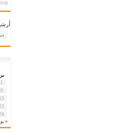
28 أبريل، 26
أرشي
أرش
موقع
آفاق
علمي
وتربو
س
1
8
15
22
29
« يون