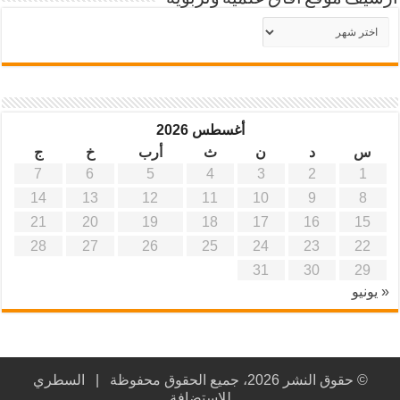
أرشيف
موقع
آفاق
علمية
وتربوية
أغسطس 2026
س
د
ن
ث
أرب
خ
ج
7
6
5
4
3
2
1
14
13
12
11
10
9
8
21
20
19
18
17
16
15
28
27
26
25
24
23
22
31
30
29
« يونيو
© حقوق النشر 2026، جميع الحقوق محفوظة |
السطري
للاستضافة