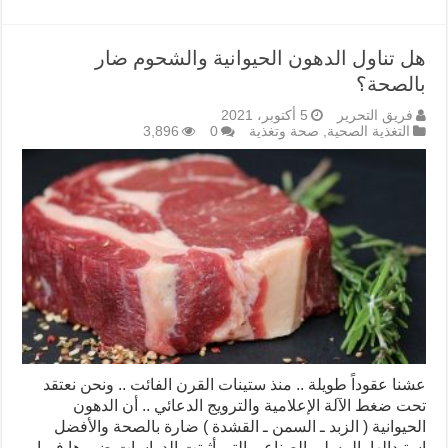
هل تناول الدهون الحيوانية والشحوم ضار
بالصحة؟
فريق التحرير
5 أكتوبر، 2021
التغذية الصحية
,
صحة وتغذية
0
3,896
عشنا عقوداً طويلة .. منذ ستينات القرن الفائت .. ونحن نعتقد
تحت ضغط الآلة الإعلامية والترويج الدعائي .. أن الدهون
الحيوانية ( الزبد ـ السمن ـ القشدة ) ضارة بالصحة والأفضل
استبدالها بالمسلى الصناعي التي أثبتت الدراسات ضررها فيما