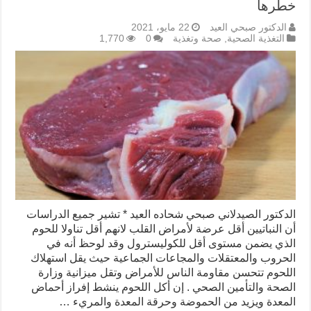
خطرها
الدكتور صبحي العيد
22 مايو، 2021
التغذية الصحية
,
صحة وتغذية
0
1,770
الدكتور الصيدلاني صبحي شحاده العيد * تشير جميع الدراسات
أن النباتيين أقل عرضة لأمراض القلب لانهم أقل تناولا للحوم
الذي يضمن مستوى أقل للكوليسترول وقد لوحظ أنه في
الحروب والمعتقلات والمجاعات الجماعية حيث يقل استهلاك
اللحوم تتحسن مقاومة الناس للأمراض وتقل ميزانية وزارة
الصحة والتأمين الصحي . إن أكل اللحوم ينشط إفراز أحماض
المعدة ويزيد من الحموضة وحرقة المعدة والمريء …