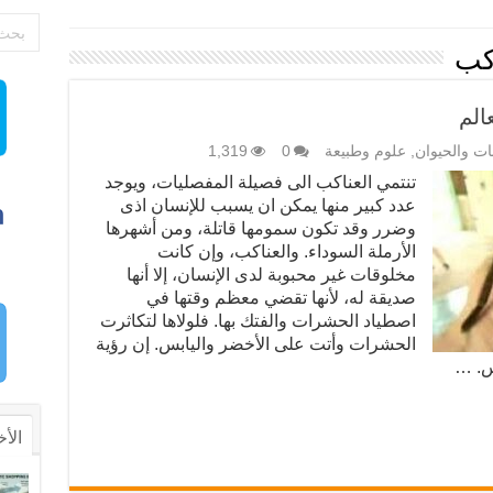
كب
الم
بات والحيوان
,
علوم وطبيعة
0
1,319
تنتمي العناكب الى فصيلة المفصليات، ويوجد
عدد كبير منها يمكن ان يسبب للإنسان اذى
وضرر وقد تكون سمومها قاتلة، ومن أشهرها
الأرملة السوداء. والعناكب، وإن كانت
مخلوقات غير محبوبة لدى الإنسان، إلا أنها
صديقة له، لأنها تقضي معظم وقتها في
اصطياد الحشرات والفتك بها. فلولاها لتكاثرت
الحشرات وأتت على الأخضر واليابس. إن رؤية
س. …
الأخ