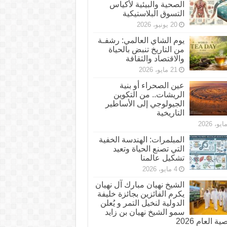
الصحية والبيئية لأكياس
التسوق البلاستيكية
20 يونيو، 2026
يوم الشاي العالمي: رشفـة
من التاريخ تنبض بالحياة
والاقتصاد والثقافة
21 مايو، 2026
عين الصحراء أو بنية
الريشات.. من التكوين
الجيولوجي إلى الأساطير
التاريخية
المبلمرات: الهندسة الخفية
التي تصنع الحياة وتعيد
تشكيل عالمنا
4 مايو، 2026
الشيخ نهيان مبارك آل نهيان
يكرم الفائزين بجائزة خليفة
الدولية لنخيل التمر و يُعلن
سمو الشيخ نهيان بن زايد
 العام 2026