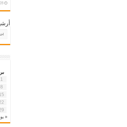
28 أبريل، 26
أرشي
أرش
موقع
آفاق
علمي
وتربو
س
1
8
15
22
29
« يون