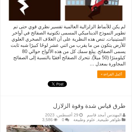
لم يكن للأنماط الزلزالية العالمية تفسير نظري قوي حتى تم
تطوير النموذج الديناميكي المسمى تكتونية الصفائح في أواخر
الستينيات. تنص هذه النظرية على أن الغلاف الصخري العلوي
للأرض يتكون من ما يقرب من اثني عشر لوحًا كبيرًا شبه ثابت
يسمى الصفائح. يبلغ سمك كل من هذه الألواح حوالي 80
كيلومترًا (50 ميلاً). تتحرك الصفائح أفقيًا بالنسبة إلى الصفائح
المجاورة بمعدل …
أكمل القراءة »
طرق قياس شدة وقوة الزلازل
المهندس أمجد قاسم
29 أغسطس، 2023
ظواهر طبيعية
,
علوم وطبيعة
0
3,586