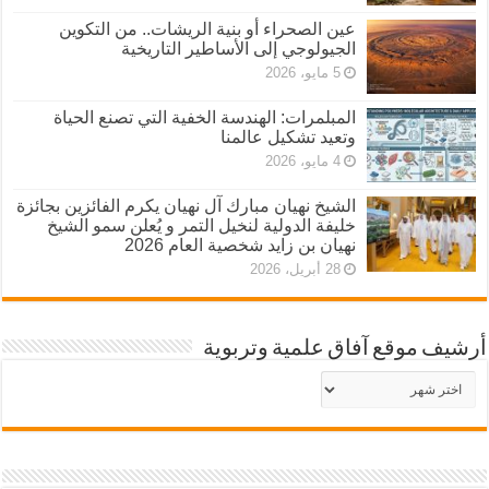
عين الصحراء أو بنية الريشات.. من التكوين
الجيولوجي إلى الأساطير التاريخية
5 مايو، 2026
المبلمرات: الهندسة الخفية التي تصنع الحياة
وتعيد تشكيل عالمنا
4 مايو، 2026
الشيخ نهيان مبارك آل نهيان يكرم الفائزين بجائزة
خليفة الدولية لنخيل التمر و يُعلن سمو الشيخ
نهيان بن زايد شخصية العام 2026
28 أبريل، 2026
أرشيف موقع آفاق علمية وتربوية
أرشيف
موقع
آفاق
علمية
وتربوية