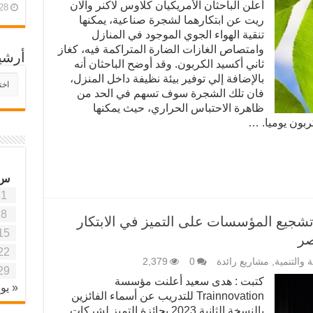
أعلن الباحثان الأمريكيان كلاوس لاكنر وآلان
28 أبريل، 26
ريت عن ابتكارهما لشجرة صناعية، يمكنها
تنقية الهواء الجوي الموجود في المنازل
وامتصاص الغازات الضارة المتراكمة فيه، كغاز
أرشي
ثاني أكسيد الكربون. وقد أوضح الباحثان أنه
بالإضافة إلي توفير بيئة نظيفة داخل المنزل،
أرش
موقع
فان تلك الشجرة سوف تسهم في الحد من
آفاق
ظاهرة الاحتباس الحراري، حيث يمكنها
علمي
بون يوميا. …
وتربو
س
1
8
T ” استهدفت تشجيع المؤسسات على التميز في الابتكار
15
صر
22
ئة والتنمية
,
مشاريع رائدة
0
2,379
29
كتبت : هدى سعيد أعلنت مؤسسة
« يون
Trainnovation للتدريب عن أسماء الفائزين
بالنسخة الثانية 2023 بجائزة التميز لشركات