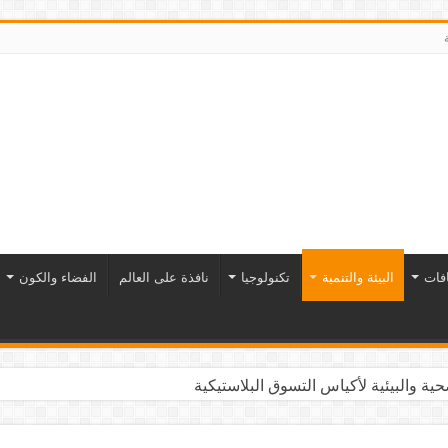
افات
البيئة والتنمية
تكنولوجيا
نافذة على العالم
الفضاء والكون
ية والبيئية لأكياس التسوق البلاستيكية