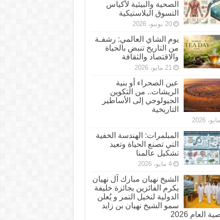
الصحية والبيئية لأكياس
التسوق البلاستيكية
20 يونيو، 2026
يوم الشاي العالمي: رشفـة
من التاريخ تنبض بالحياة
والاقتصاد والثقافة
21 مايو، 2026
عين الصحراء أو بنية
الريشات.. من التكوين
الجيولوجي إلى الأساطير
التاريخية
المبلمرات: الهندسة الخفية
التي تصنع الحياة وتعيد
تشكيل عالمنا
4 مايو، 2026
الشيخ نهيان مبارك آل نهيان
يكرم الفائزين بجائزة خليفة
الدولية لنخيل التمر و يُعلن
سمو الشيخ نهيان بن زايد
 العام 2026