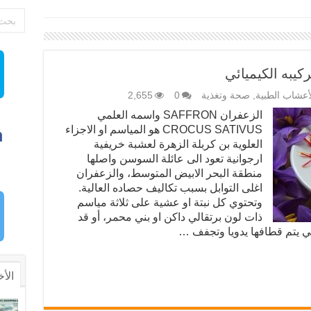
كيبه الكيميائي
أعشاب الطبية
,
صحة وتغذية
0
2,655
الزعفران SAFFRON واسمه العلمي
CROCUS SATIVUS هو المياسم او الاجزاء
العلوية بن کربلة الزهرة لعشبة خريفية
ارجوانية تعود الى عائلة السوسن واصلها
منطقة البحر الابيض المتوسط، والزعفران
اغلى التوابل بسبب تكاليف حصاده العالية.
وتحتوي كل نبتة او عشية على ثلاثة مياسم
ذات لون برتقالي داكن او بني محمر، أو قد
ي يتم قطافها يدويا وتجفف …
الأخ