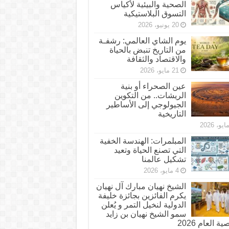
الصحية والبيئية لأكياس
التسوق البلاستيكية
20 يونيو، 2026
يوم الشاي العالمي: رشفـة
من التاريخ تنبض بالحياة
والاقتصاد والثقافة
21 مايو، 2026
عين الصحراء أو بنية
الريشات.. من التكوين
الجيولوجي إلى الأساطير
التاريخية
المبلمرات: الهندسة الخفية
التي تصنع الحياة وتعيد
تشكيل عالمنا
4 مايو، 2026
الشيخ نهيان مبارك آل نهيان
يكرم الفائزين بجائزة خليفة
الدولية لنخيل التمر و يُعلن
سمو الشيخ نهيان بن زايد
 العام 2026