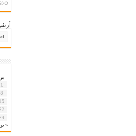
28 أبريل، 26
أرشي
أرش
موقع
آفاق
علمي
وتربو
س
1
8
15
22
29
« يون