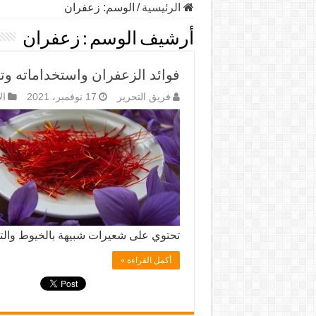
الرئيسية
/
الوسم:
زعفران
أرشيف الوسم :
زعفران
فوائد الزعفران واستخداماته وتر
فريق التحرير
17 نوفمبر، 2021
ال
تحتوي على شعيرات شبيهة بالخيوط والت
أكمل القراءة »