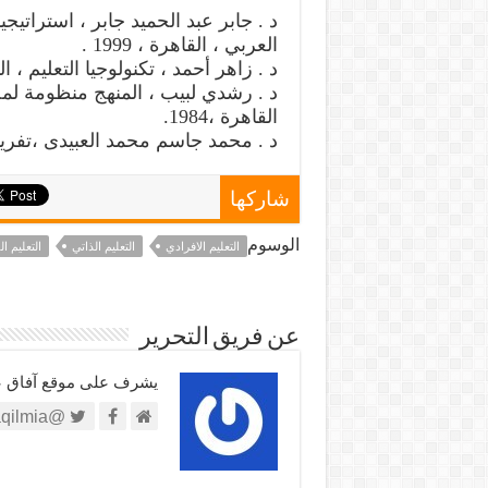
د . جابر عبد الحميد جابر ، استراتيجي
العربي ، القاهرة ، 1999 .
د . زاهر أحمد ، تكنولوجيا التعليم ، المكتب
د . رشدي لبيب ، المنهج منظومة لمحت
القاهرة ،1984.
د . محمد جاسم محمد العبيدى ،تفريد ال
شاركها
الوسوم
التعليم الافرادي
التعليم الذاتي
التعليم ا
عن فريق التحرير
يشرف على موقع آفاق علم
@https://twitter.com/afaqilmia