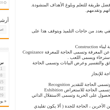
28 أبريل، 26
أفضل طريقة للتعلم وبلوغ الأهداف المنشودة.
اتهم وتقدمهم.
أرشي
أرش
تفي بعدد من حاجات التلميذ ويتوقف هذا على
موقع
آفاق
علمي
وتربو
Construc
لمعرفة وتسمى الحاجة للمعرفة Cognizance
لاسترخاء ويسمى اللعب .
ئق والتفسير وعرض البيانات وتسمى الحاجة
س
1
جة للإنجاز
8
15
لحاجة للتقدير Recognition
22
 الحاجة للاستعراض Exhibition
الحصول على الحرية وتسمى الاستقلال الذاتي
29
« يون
لآخرين ، الحاجة للجدة ( ألا يكون تقليدي