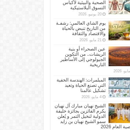
الصحية والبيئية لأكياس
التسوق البلاستيكية
20 يونيو، 2026
يوم الشاي العالمي: رشفـة
من التاريخ تنبض بالحياة
والاقتصاد والثقافة
21 مايو، 2026
عين الصحراء أو بنية
الريشات.. من التكوين
الجيولوجي إلى الأساطير
التاريخية
المبلمرات: الهندسة الخفية
التي تصنع الحياة وتعيد
تشكيل عالمنا
4 مايو، 2026
الشيخ نهيان مبارك آل نهيان
يكرم الفائزين بجائزة خليفة
الدولية لنخيل التمر و يُعلن
سمو الشيخ نهيان بن زايد
 العام 2026