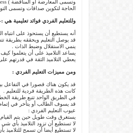
وتسمى المعارضة أو المناقضة ) Contrariness
الحاجة لتكوين صداقات وتسمى التواد iliation
وللتعليم الفردي فوائد تعليمية هي :-
أنه يستطيع أن يستحوذ على انتباه ال
قد يوصل التعليم ويحققه بطريقة تتس
ينمي الاستقلال وضبط الذات .
يساعد التلاميذ على أن يتعلموا كيف 
يعطي التلاميذ الثقة في قدرتهم على 
ومن مميزات التعليم الفردي :
قد يكون هناك قصورا في التفاعل بين
كانت هذه الطريقة فردية للتعليم .
في الطريق الواحد تتبع طريقة الخطو
قد يسوف الطالب أو يتأخر في إتمام
عيوب التعليم الفردي :
يستغرق وقت طويل حين يتم القيام 
لا تستطيع أن تزود التلاميذ بأي شي
لا تستطيع أيضا أن تسمح للتلاميذ ب