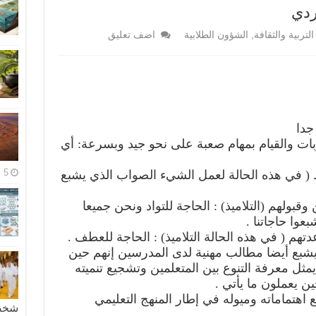
ردي
التربية والثقافة
,
الشؤون الطلابية
اضف تعليق
جدا
بات والقيام بمهام صعبة على نحو جيد وبسرعة: أي
5 مايو، 2026
ظ ( في هذه الحالة لعمل الشيء الصواب الذي يشبع
بولهم (التلاميذ) : الحاجة للتواد ونحن جميعا
وا حاجاتنا .
م ( في هذه الحالة التلاميذ) : الحاجة للعطف .
يشبع أيضا مطالب مهنية لدى المدرسين إنهم حين
مثل معرفة التنوع بين المتعلمين وتشجيع تنميته
ين يعملون ما يأتي .
ع اهتماماته وميوله في إطار المنهج التعليمي
شخصية