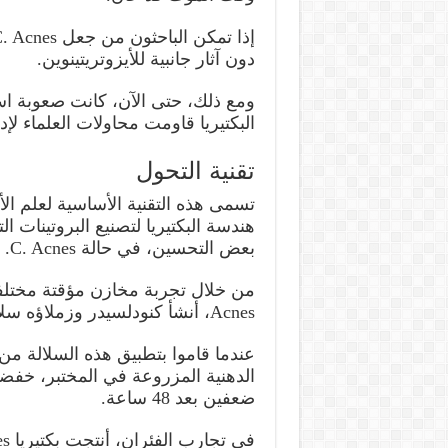
دون آثار جانبية للأيزوتريتينوين.
البكتيريا قاومت محاولات العلماء لإ
تقنية التحول
تسمى هذه التقنية الأساسية لعلم الأ
هندسة البكتيريا لتصنيع البروتينات ا
بعض التحسين، في حالة C. Acnes.
Acnes، أنشأ كنودلسيدر وزملاؤه سلالة قادرة على إنتاج NGAL.
الدهنية المزروعة في المختبر، خفضت
ضعفين بعد 48 ساعة.