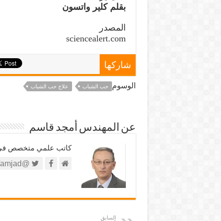
بقلم كلير واتسون
المصدر
sciencealert.com
شاركها
الوسوم
حب الشباب
علاج حب الشباب
عن المهندس أمجد قاسم
كاتب علمي متخصص في الش
@https://twitter.com/amjad
السابق