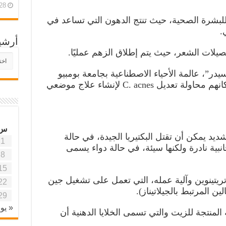
28 أبريل، 26
ًا للبشرة الصحية، حيث تنتج الدهون التي تساعد في
.
أرشي
صيلات الشعر، حيث يتم إطلاق الزهم عمليًا.
أرش
موقع
يدر”، عالمة الأحياء الاصطناعية بجامعة بومبيو
آفاق
فابرا في برشلونة، وزملاؤها أن بإمكانهم محاولة تعديل C. acnes لإنشاء علاج موضعي
علمي
وتربو
س
يد يمكن أن تقتل البكتيريا الجيدة، في حالة
1
انبية نادرة ولكنها سيئة، في حالة دواء يسمى
8
15
تريتينوين وآلية عمله، التي تعمل على تشغيل جين
22
29
« يون
 المنتجة للزيت والتي تسمى الخلايا الدهنية أن