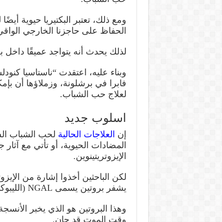
ومع ذلك، تعتبر البكتيريا حيوية أيض
الحفاظ على حاجزنا الخارجي الواقي
لذلك يحدث أنه يتواجد عميقًا داخل ب
وبناء عليه، اعتقدت “ناستاسيا كنودلس
لعلاج حب الشباب.
اسلوب جديد
إن
العلاجات الحالية
لحب الشباب الشد
المضادات الحيوية، أو تأتي مع آثار ج
الإيزوتريتينوين.
لكن الباحثين أخذوا إشارة من الإيزو
يشفر بروتين يسمى NGAL (الليبوكالين المرتبط بالجيلاتيناز).
وهذا البروتين هو الذي يخبر الأنسجة
وقت الموت قد حان.