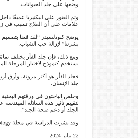
وضعها على جلد الحيوانات.
وتم العثور على البكتيريا عميقًا داخ
علامات على أن العلاج تسبب في زياد
يوضح كنودلسيدر “لقد قمنا بتصميم بك
بشرتنا” لإزالة حب الشباب.
ومع ذلك، فإن جلد الفأر يختلف تمامًا
يستخدم كنموذج لاختبار المرحلة الم
فجلد الفأر هو أكثر مرونة، وأرق أ
جلد الإنسان.
وخلص الباحثون في ورقتهم البحثية 
لتقييم تأثير هذه السلالة المهندسة
الجلد أو دعم صحة الجلد”.
وقد نشرت الدراسة في مجلة Nature Biotechnology.
22 يناير 2024