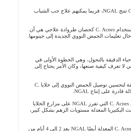
إذا تمكن الباحثون من جعل C. Acnes تنتج NGAL، فربما يمكنهم علاج حب الشباب
ومع ذلك، حتى الآن، كانت صعوبة استخدام C. Acnes كحصان طروادة علاجي هي أن
دخال تعليمات الحمض النووي الجديدة إلى جينومها.
حياء الدقيقة بالتحول، وهي الخطوة الأولى في
لتي لا تعرف كيفية صنعها، وكان الأمر يحتاج إلى
من خلال تجربة مخازن مؤقتة مختلفة لتحسين توصيل الحمض النووي إلى خلايا C.
عندما قاموا بتطبيق هذه السلالة من C. Acnes التي تفرز NGAL على مزارع الخلايا
 البكتيريا المعدلة مستويات الزهم بشكل كبير،
في تجارب الفئران، أنتجت بكتيريا C. Acnes المعدلة أيضًا NGAL بعد 2 إلى 4 أيام من