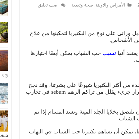
الأمراض والأوبئة
,
صحة وتغذية
اضف تعليق
ل وراثي على نوع من البكتيريا لتمكينها من علاج
من الأشخاص.
يعتقد أنها
تسبب
حب الشباب يمكن أيضًا اختيارها
ب.
5 مايو، 2026
تيريا Cutibacterium Acnes واحدة من أكثر البكتيريا شيوعًا على بشرتنا، وقد نجح
الباحثون في تعديل جيناتها لإنتاج وإفراز جزيء يقلل من تراكم الزهم sebum في تجارب
ن تلتصق بخلايا الجلد الميتة وتسد المسام إذا تم
 الشباب.
ها، يمكن أن تساهم بكتيريا حب الشباب في التهاب
شخصية