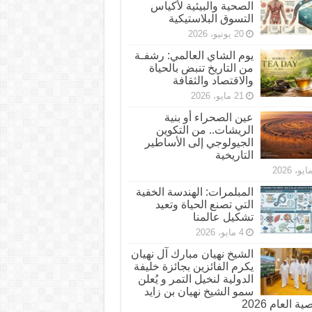
الصحية والبيئية لأكياس
التسوق البلاستيكية
20 يونيو، 2026
يوم الشاي العالمي: رشفـة
من التاريخ تنبض بالحياة
والاقتصاد والثقافة
21 مايو، 2026
عين الصحراء أو بنية
الريشات.. من التكوين
الجيولوجي إلى الأساطير
التاريخية
المبلمرات: الهندسة الخفية
التي تصنع الحياة وتعيد
تشكيل عالمنا
4 مايو، 2026
الشيخ نهيان مبارك آل نهيان
يكرم الفائزين بجائزة خليفة
الدولية لنخيل التمر و يُعلن
سمو الشيخ نهيان بن زايد
 العام 2026