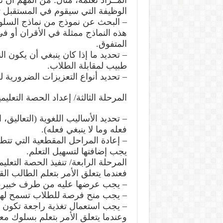
المــراد تعلمه، مثال: من المهم أن
الوظيفة التي سيقوم في المستقبل ت
– البحث عن نموذج من نماذج السلوك
هذه النماذج ممثلة في الأقران أو ف
المتفوق.
– تحديد ما إذا كان ينبغي أن يكون ال
طبيب لمقابلة الطلاب.
– تحديد أنواع التعزيزات الضرورية 
المرحلة الثالثة/ إعداد الحصة التعليمي
– تحديد الأساليب اللغوية (التعاليق
فعله وما لا ينبغي فعله).
– إعادة المراحل المقطعية التي تتط
يجب إضافتها لتسهيل التعلم.
المرحلة الرابعة/ تنفيذ الحصة التعليم
فعندما يتعلق الأمر بتعلم الطالب الق
– يجب عرضها عليه من طرف خبير، 
– يجب منح فرصة للطلاب تسمح لهم 
– يجب استعمال تغذية راجعة تكون 
وعندما يتعلق الأمر بتعلم بسلوك م