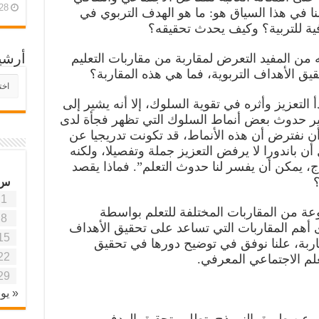
28 أبريل، 26
نا في هذا السياق هو: ما هو الهدف التربوي في
فية للتربية؟ وكيف يحدث تحقيقه؟
ه من المفيد التعرض لمقاربة من مقاربات التعليم
أرشي
أرش
موقع
 التعزيز وأثره في تقوية السلوك، إلا أنه يشير إلى
آفاق
تفسير حدوث بعض أنماط السلوك التي تظهر فجأة لدى
علمي
وتربو
 نفترض أن هذه الأنماط، قد تكونت تدريجيا عن
ن باندورا لا يرفض التعزيز جملة وتفصيلا، ولكنه
، يمكن أن يفسر لنا حدوث التعلم”. فماذا يقصد
؟
س
1
عة من المقاربات المختلفة للتعلم بواسطة
8
ى أهم المقاربات التي تساعد على تحقيق الأهداف
15
قاربة، علنا نوفق في توضيح دورها في تحقيق
22
لم الاجتماعي المعرفي.
29
« يون