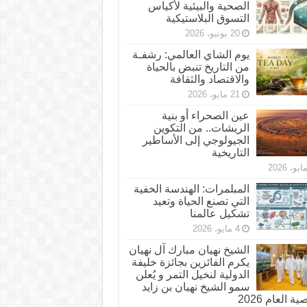
الصحية والبيئية لأكياس
التسوق البلاستيكية
20 يونيو، 2026
يوم الشاي العالمي: رشفـة
من التاريخ تنبض بالحياة
والاقتصاد والثقافة
21 مايو، 2026
عين الصحراء أو بنية
الريشات.. من التكوين
الجيولوجي إلى الأساطير
التاريخية
المبلمرات: الهندسة الخفية
التي تصنع الحياة وتعيد
تشكيل عالمنا
4 مايو، 2026
الشيخ نهيان مبارك آل نهيان
يكرم الفائزين بجائزة خليفة
الدولية لنخيل التمر و يُعلن
سمو الشيخ نهيان بن زايد
 العام 2026