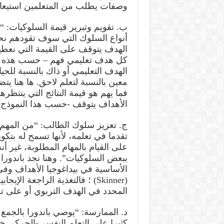
وصفات يطلب من المتعلمين استيعابه
ب. تقويم وتبرير قيمة السلوكيات: “
أنواع السلوك التي سوف تقودهم نحو
الهدف يتوقف على القيمة التي نعطيها
كل هدف تعليمي فهم – حسب هذه المق
الهدف التعليمي أو ذاك بالنسبة للحيا
معين بالنسبة لتعلم لاحق. ها هنا يتض
فما يهم هو قيمة النتائج التي ينتظر
الأهداف يتوقف -حسب هذا النموذج-
ج. تعزيز سلوك الطالب: “من المهم ج
تقدما في تعلمه، لأنها تسمح له بتكو
على القيام بالمهام المطلوبة، غير أن
ببعض السلوكيات”. وهنا نجد باندورا 
الأساسية في بيداغوجيا الأهداف وف
(Skinner) ؛ فالتغذية الراجعة ا
المحدد في الهدف التربوي أو على تع
د. الممارسة: “يوصي باندورا بالجمع 
كثيرا على التعلم النفسي-الحركي خا