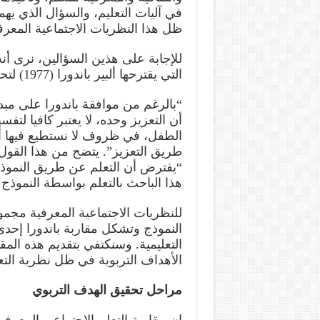
في آليات التعليم، والسؤال الذي يهم
ظل هذا النظريات الاجتماعية المعر
للإجابة على هذين السؤالين، نرى أن
التي يقترحها ألبير باندورا (1977) لتحقيق الأهداف التربوية، فما هي هذه المقاربة؟
“بالرغم من موافقة باندورا على مبدأ
أن التعزيز وحده، لا يعتبر كافيا ل
الطفل، في ظروف لا نستطيع فيها أن
طريق التعزيز”. يتضح من هذا القول أ
“يفترض أن التعلم عن طريق النموذج
هذا الباحث بالتعلم بواسطة النموذج
للنظريات الاجتماعية المعرفية مجمو
النموذج وتشكل مقاربة باندورا إحد
التعليمية. وسنكتفي بتقديم هذه الم
الأهداف التربوية في ظل نظرية التع
مراحل تحقيق الهدف التربوي