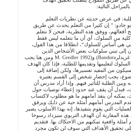
في عن طريق النموذج يتطلب تحقيق الهدف
المراحل التالية:
لبة: في عرض حديثه عن نظريات التعلم
و جادو: ” إن كثيرا من التعلم يحدث عن طريق
 أفعالهم، ووفق هذه النظرية، فنحن لا نتعلم
 كلية من السلوك، أي أن ما نتعلمه ليس فقط
تي هي أساس للسلوك”، انطلاقا من هذا القول،
لون إلى تبني سلوكيات بعض الأشخاص الذين
يعتبرونهم كنماذج باندورا ومارغريت غريدلرBandura) و(1992 M. Gredler ومن هنا يجب
سلوك لتعليمها وتقديمها للطلبة، فإذا كان الهدف
سيكون من المفيد تفسيرها، ولكن إضافة إلى
وضوع، يجب إحضار شخص إلى القسم يعتبره
ه وبين الطلبة للتأثير فيهم. وإذا أراد مدرس أن
ات، فبدل أن يقف عند حدود إعطاء توصيات حول
لك، يمكنه أن ينفذ أمامهم ما هو مطلوب لاكتساب
يقدم المدرس أمامهم أمثلة حية عن ذلـك ويرفق
مليات التي يقوم بتنفيذها، إنه بهذا الأسلوب يصير
هذه المقاربة أن الهدف التربوي سيزداد رسوخا
مثلة واقعية تمكنهم من الاحتكاك بها. فتقديم
لى تحقيق الأهداف التي سوف لن تكون مجرد