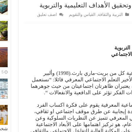
وتحقيق الأهداف التعليمية والتربوية
التربية والثقافة
,
القياس والتقويم
اضف تعليق
التربوية
الاجتماعي
5 مايو، 2026
من أنصار النظرية الاجتماعية المعرفية كل من بريت-ماري بارث.(1998) وألبير
دد هذا الأخير التعلم الاجتماعي المعرفي قائلا: “نستعمل
 يعتبران ظاهرتان اجتماعيتان من حيث جوهرهما
لفكر تؤثر على الدافعية والانفعالات “.
تماعية المعرفية يقوم على فكرة اكساب الفرد
يدة إيجابية عن طرق موقف اجتماعي او ثقافي،
ي المعرفي تتميز عن النظريات السلوكية وعن
م، هو تركيز اهتمامها على الأبعاد الاجتماعية
شخصية
 على المكانة الغالبة للتفاعل الاجتماعي والثقافي