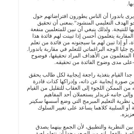
ا.
يرى باندورا أن الناس يطورون افتراضاتهم حول
 الهدف التعليمي المنشود”.بمعنى أن تحقيق
 للنتيجة. ولذلك ينبغي أن نبين للمتعلمين منفعة
اربة يتعلمون أحسن إذا تبينت لهم فائدة هذا
ة، أو إذا تبين لهم ما سيجنونه من فائدة من تعلم
ح جليا الوجه البراغماتي للتعلم في مقاربة باندورا.
ها المتعلمون من الأهداف المراد تحقيقها، فوضوح
على مدى وضوح الفائدة من تحقيقه.
دا القيام بتغذية راجعة إيجابية لكل طالب يحقق
ين صورة إيجابية عن ذاته، وإدراكها كذات قادرة
ه من الممكن اللجوء إلى العقاب للتقليل من القيام
وإلى جانبه غريدلر يستعملان أحد المفاهيم
ي نظرية التعليم المبرمج التي وضع أسسها سكينر
لإيجابية أو السلبية كلاهما يساعد على تغيير السلوك
زيزه.
بين النظرية والتطبيق، لأن الجمع بينهما يصدق
صة. بالفعل إنه من الصعب جدا أن نتعلم لعبة