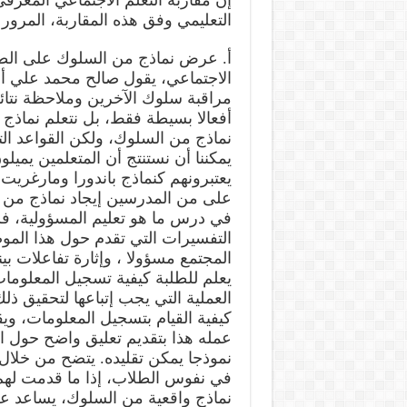
إن مقاربة التعلم الاجتماعي المعر
التعليمي وفق هذه المقاربة، المرور ب
أ. عرض نماذج من السلوك على الط
الاجتماعي، يقول صالح محمد علي أب
مراقبة سلوك الآخرين وملاحظة نتائج
أفعالا بسيطة فقط، بل نتعلم نماذج
نماذج من السلوك، ولكن القواعد ال
يمكننا أن نستنتج أن المتعلمين يمي
على من المدرسين إيجاد نماذج من ال
في درس ما هو تعليم المسؤولية، ف
التفسيرات التي تقدم حول هذا الم
المجتمع مسؤولا ، وإثارة تفاعلات بين
يعلم للطلبة كيفية تسجيل المعلوم
العملية التي يجب إتباعها لتحقيق ذ
كيفية القيام بتسجيل المعلومات، و
عمله هذا بتقديم تعليق واضح حول الع
نموذجا يمكن تقليده. يتضح من خلال 
في نفوس الطلاب، إذا ما قدمت لهم أ
نماذج واقعية من السلوك، يساعد ع