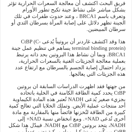
فريق البحث اكتشف أن معالجة السعرات الحرارية تؤثر
بشكل مباشر على نشاط جينة تكبح تطور الأورام
وتعرف باسم BRCA1 ، وعند حدوث طفرات في تلك
الجينة تظهر دلائل على إصابة المرأة بسرطان الثدي أو
سرطان المبيضين.
هذا وقد اكتشف غاردنر أن بروتيناً يُدعى CtBP (C-
terminal binding protein) يساهم في تنظيم عمل جينة
BRCA1. وبما أن نشاط هذا البروتين بحد ذاته يرتبط
بعملية معالجة الجزيئات الغنية بالسعرات الحرارية،
يزداد احتمال إصابة الجسم بالسرطان مع ارتفاع عدد
هذه الجزيئات التي يعالجها.
من جهتها فقد اظهرت الدراسات السابقة ان بروتين
CtBP يحدد كمية الطاقة الكامنة في الخلية باتحاده
بجزيء صغير يُدعى NADH تُعتبر هذه المادة الكيماوية
أحد منتجات عملية الأيض. وتملك الخلايا التي تعالج كمية
كبيرة من الطاقة لتُخزنها فائضاً منها بالمقارنة مع مادة
أخرى تُدعى NAD+. ومع انخفاض نسبة NAD+ إلى
NADH، يتحد بروتين CtBP مع NADH. فيبدّل هذا شكل
CtBP ويمكّنه من تشكيل مواد مركبة تضم عدداً من