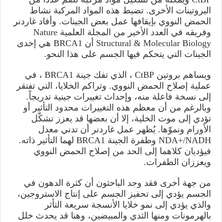
البروتينات الأخرى. تضبط هذه المواد المركبة نشاط
الحمض النووي بإيقافها عمل بعض الجينات. وأفاد غاردنر
وفريقه في العدد الأخير من المجلة العلمية Nature
Structural & Molecular Biology أن BRCA1 هي إحدى
الجينات التي يتحكم فيها الجسم على هذا النحو.
ويساهم بروتين CtBP ، الذي تفك جينة BRCA1 ، في
عملية إصلاح الحمض النووي. وتراكم الخلايا، التي تفتقر
إلى نسخة فاعلة منه، وإحداث تغييرات جينية تدريجاً.
وبالرغم من أن معظم هذه التغييرات محدود التأثير أو
تؤدي إلى موت الخلية، إلا أن بعضها قد يعزز تشكّل
الأورام ونموّها. يُظهر عمل غاردنر أن تدني معدل
NDA+/NADH وطفرة الجينة BRCA1 لهما التأثير ذاته.
فيؤديان كلاهما إلى الحد من إصلاح الحمض النووي
ويعززان الطفرات.
من جهة أخرى فقد وجد الباحثون أن كثرة الدهون في
الجسم يؤدي إلى تحفيز الجسم على إنتاج الاستروجين،
والذي يؤدي إلى نمو خلايا الأنسجة سريعة التأثر
بالهرمونات ومنها الثدي والمبيضين، وهنا قد يحدث خلل