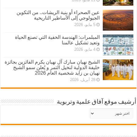
عين الصحراء أو بنية الريشات.. من التكوين
الجيولوجي إلى الأساطير التاريخية
5 مايو، 2026
المبلمرات: الهندسة الخفية التي تصنع الحياة
وتعيد تشكيل عالمنا
4 مايو، 2026
الشيخ نهيان مبارك آل نهيان يكرم الفائزين بجائزة
خليفة الدولية لنخيل التمر و يُعلن سمو الشيخ
نهيان بن زايد شخصية العام 2026
28 أبريل، 2026
أرشيف موقع آفاق علمية وتربوية
أرشيف
موقع
آفاق
علمية
وتربوية